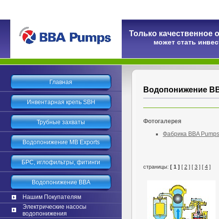
Только качественное 
может стать инве
Главная
Водопонижение B
Инвентарная крепь SBH
Фотогалерея
Трубные захваты
Фабрика BBA Pump
Водопонижение MB Exports
БРС, иглофильтры, фитинги
страницы:
[ 1 ]
[
2
] [
3
] [
4
]
Водопонижение BBA
Нашим Покупателям
Электрические насосы
водопонижения