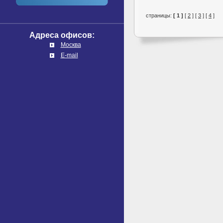
страницы:
[ 1 ]
[
2
] [
3
] [
4
]
Адреса офисов:
Москва
E-mail