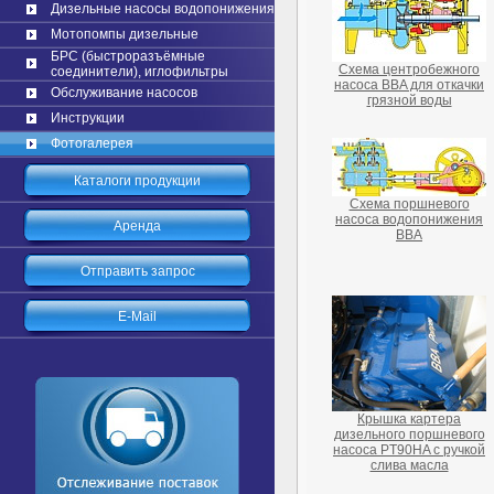
Дизельные насосы водопонижения
Мотопомпы дизельные
БРС (быстроразъёмные
Схема центробежного
соединители), иглофильтры
насоса BBA для откачки
Обслуживание насосов
грязной воды
Инструкции
Фотогалерея
Каталоги продукции
Схема поршневого
насоса водопонижения
Аренда
BBA
Отправить запрос
E-Mail
Крышка картера
дизельного поршневого
насоса PT90HA с ручкой
слива масла